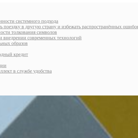
енности системного подхода
ь поездку в другую страну и избежать распространённых ошибо
ности толкования символов
и внедрении современных технологий
ьных образов
годный кредит
ции
лект в службе удобства