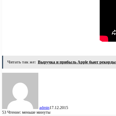
Читать так же:
Выручка и прибыль Apple бьют рекорды
admin
17.12.2015
53
Чтение: меньше минуты