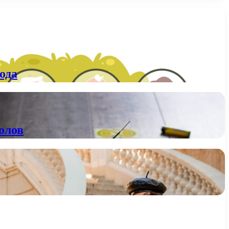
ода
олов