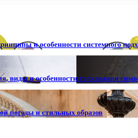
принципы и особенности системного подх
ия, виды и особенности толкования симв
ой погоды и стильных образов