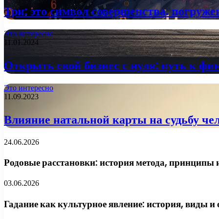
Три: это символ совершенства. погруже
Это интересно
11.01.2024
Открыть свой бизнес с нуля: путь к фи
Это интересно
11.09.2023
Влияние натальной карты на судьбу че
24.06.2026
Родовые расстановки: история метода, принципы и
03.06.2026
Гадание как культурное явление: история, виды и