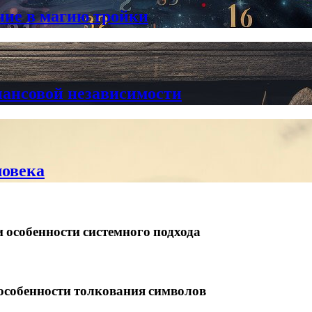
ние в магию тройки
нансовой независимости
ловека
 особенности системного подхода
 особенности толкования символов