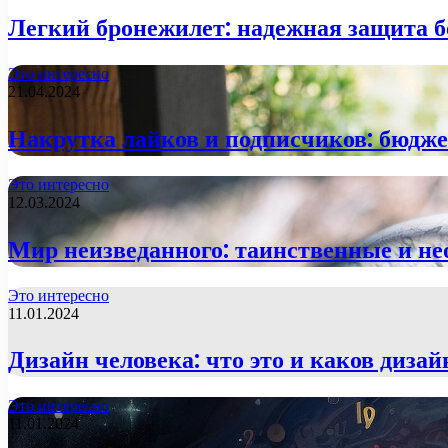
Легкий бронежилет: надежная защита б
Это интересно
21.04.2024
Накрутка лайков и подписчиков: бюдже
Это интересно
12.03.2024
Мир неизведанного: таинственные и не
Это интересно
11.01.2024
Дизайн человека: что это и каков диза
Это интересно
11.01.2024