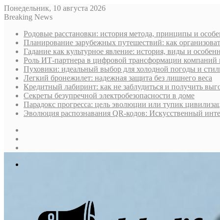
Понедельник, 10 августа 2026
Breaking News
Родовые расстановки: история метода, принципы и особ
Планирование зарубежных путешествий: как организоват
Гадание как культурное явление: история, виды и особен
Роль ИТ-партнера в цифровой трансформации компаний 
Пуховики: идеальный выбор для холодной погоды и стил
Легкий бронежилет: надежная защита без лишнего веса
Кредитный лабиринт: как не заблудиться и получить вы
Секреты безупречной электробезопасности в доме
Парадокс прогресса: цель эволюции или тупик цивилиза
Эволюция распознавания QR-кодов: Искусственный интел
Sidebar
Случайная
статья
Log
In
Меню