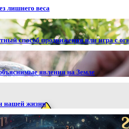
ез лишнего веса
тный способ продвижения или игра с ог
объяснимые явления на Земле
йн нашей жизни