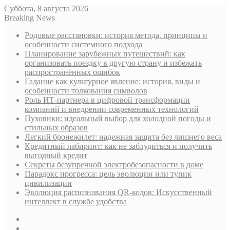
Суббота, 8 августа 2026
Breaking News
Родовые расстановки: история метода, принципы и
особенности системного подхода
Планирование зарубежных путешествий: как
организовать поездку в другую страну и избежать
распространённых ошибок
Гадание как культурное явление: история, виды и
особенности толкования символов
Роль ИТ-партнера в цифровой трансформации
компаний и внедрении современных технологий
Пуховики: идеальный выбор для холодной погоды и
стильных образов
Легкий бронежилет: надежная защита без лишнего веса
Кредитный лабиринт: как не заблудиться и получить
выгодный кредит
Секреты безупречной электробезопасности в доме
Парадокс прогресса: цель эволюции или тупик
цивилизации
Эволюция распознавания QR-кодов: Искусственный
интеллект в службе удобства
Sidebar
Случайная