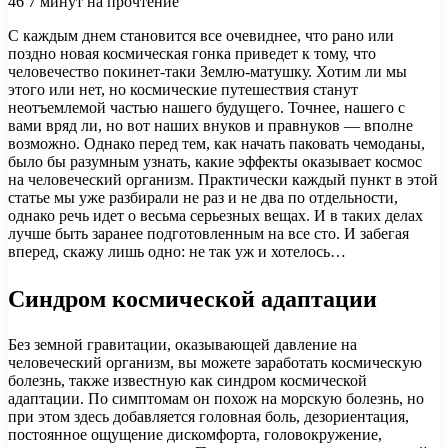
46
7 минут на прочтение
С каждым днем становится все очевиднее, что рано или
поздно новая космическая гонка приведет к тому, что
человечество покинет-таки Землю-матушку. Хотим ли мы
этого или нет, но космические путешествия станут
неотъемлемой частью нашего будущего. Точнее, нашего с
вами вряд
ли, но вот наших внуков и правнуков — вполне
возможно. Однако перед тем, как начать паковать чемоданы,
было бы разумным узнать, какие эффекты оказывает космос
на человеческий организм. Практически каждый пункт в этой
статье мы уже разбирали не раз и не два по отдельности,
однако речь идет о весьма серьезных вещах. И в таких делах
лучше быть заранее подготовленным на все сто. И забегая
вперед, скажу лишь одно: не так уж и хотелось…
Синдром космической адаптации
Без земной гравитации, оказывающей давление на
человеческий организм, вы можете заработать космическую
болезнь, также известную как синдром космической
адаптации. По симптомам он похож на морскую болезнь, но
при этом здесь добавляется головная боль, дезориентация,
постоянное ощущение дискомфорта, головокружение,