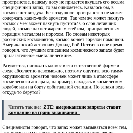
пространстве, вашему носу не придется вкушать его весьма
специфичный запах, то вы ошибаетесь. Казалось бы, в
космосе нет воздуха. Безвоздушное пространство не может
содержать каких-либо ароматов. Так чем же может пахнуть
космос? Чем может пахнуть пустота? Со слов летавших
людей, космос пахнет жареным стейком, приправленным
горящим металлом и порохом. По словам некоторых
российских космонавтов, космос воняет горелой помойкой.
Американский астронавт Доналд Рой Петтит в свое время
говорил, что лучшим описанием космического запаха будет
прилагательное «металлический».
Разумеется, понюхать космос в его естественной форме и
среде абсолютно невозможно, поэтому ощутить всю гамму
окружающих ароматов человек может лишь в атмосфере
космического аппарата, например, находясь в космическом
корабле или на борту орбитальной станции. Но запахи ведь
откуда-то берутся?
Читать так же:
ZTE: американские запреты ставят
компанию на грань выживания"
Специалисты говорят, что запах может вызываться всем тем,
что может его создавать внутри закрытого помещения: