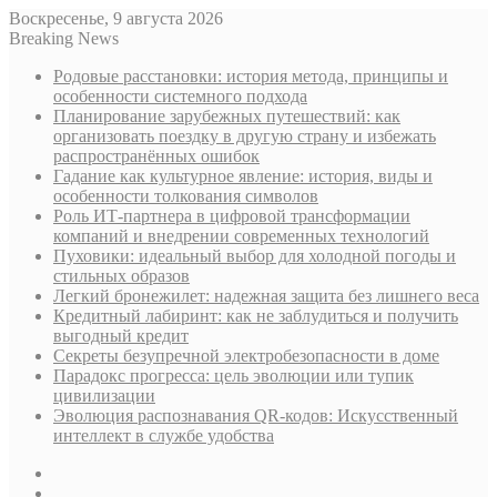
Воскресенье, 9 августа 2026
Breaking News
Родовые расстановки: история метода, принципы и
особенности системного подхода
Планирование зарубежных путешествий: как
организовать поездку в другую страну и избежать
распространённых ошибок
Гадание как культурное явление: история, виды и
особенности толкования символов
Роль ИТ-партнера в цифровой трансформации
компаний и внедрении современных технологий
Пуховики: идеальный выбор для холодной погоды и
стильных образов
Легкий бронежилет: надежная защита без лишнего веса
Кредитный лабиринт: как не заблудиться и получить
выгодный кредит
Секреты безупречной электробезопасности в доме
Парадокс прогресса: цель эволюции или тупик
цивилизации
Эволюция распознавания QR-кодов: Искусственный
интеллект в службе удобства
Sidebar
Случайная