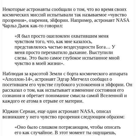
Некоторые астронавты сообщали о том, что во время своих
космических миссий испытывали так называемое «чувство
прозрения», озарения, эйфории. Например, астронавт NASA
Чарльз Дьюк как-то говорил:
«Я был просто ошеломлен охватившим меня
чувством того, что, как мне казалось,
представлялось частью вездесущности Бога… У
меня просто перехватило дыхание. Выступили
слезы. Это было самое глубокое испытанное мной
чувство в моей жизни».
Наблюдая за красотой Земли с борта космического аппарата
«Аполлон-14», астронавт Эдгар Митчелл сообщил о
посетившем его чувстве глубокого успокоения и эйфории. Он
рассказал о том, как испытывает изменение состояния его
сознания и обретает понимание смысла самой Вселенной и
каждого ее атома в отрыве от материи.
Юджин Сернан, еще один астронавт NASA, описал
возникшее у него чувство прозрения следующим образом:
«Оно было слишком потрясающим, чтобы описать
его как случайное. В этот момент ты ощущаешь,