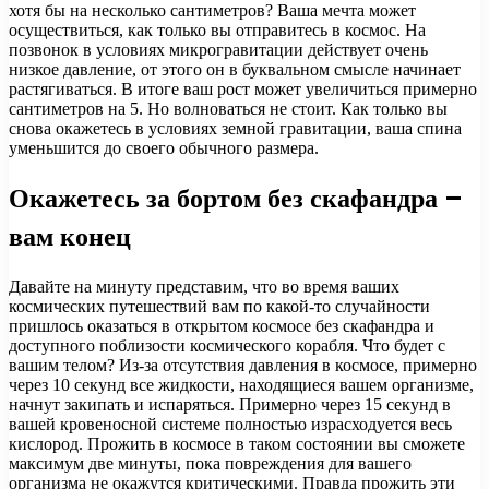
хотя бы на несколько сантиметров? Ваша мечта может
осуществиться, как только вы отправитесь в космос. На
позвонок в условиях микрогравитации действует очень
низкое давление, от этого он в буквальном смысле начинает
растягиваться. В итоге ваш рост может увеличиться примерно
сантиметров на 5. Но волноваться не стоит. Как только вы
снова окажетесь в условиях земной гравитации, ваша спина
уменьшится до своего обычного размера.
Окажетесь за бортом без скафандра –
вам конец
Давайте на минуту представим, что во время ваших
космических путешествий вам по какой-то случайности
пришлось оказаться в открытом космосе без скафандра и
доступного поблизости космического корабля. Что будет с
вашим телом? Из-за отсутствия давления в космосе, примерно
через 10 секунд все жидкости, находящиеся вашем организме,
начнут закипать и испаряться. Примерно через 15 секунд в
вашей кровеносной системе полностью израсходуется весь
кислород. Прожить в космосе в таком состоянии вы сможете
максимум две минуты, пока повреждения для вашего
организма не окажутся критическими. Правда прожить эти