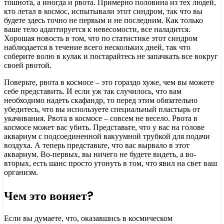
тошнота, а иногда и рвота. Примерно половина из тех людей,
кто летал в космос, испытывали этот синдром, так что вы
будете здесь точно не первым и не последним. Как только
ваше тело адаптируется к невесомости, все наладится.
Хорошая новость в том, что по статистике этот синдром
наблюдается в течение всего нескольких дней, так что
соберите волю в кулак и постарайтесь не запачкать все вокруг
своей рвотой.
Поверьте, рвота в космосе – это гораздо хуже, чем вы можете
себе представить. И если уж так случилось, что вам
необходимо надеть скафандр, то перед этим обязательно
убедитесь, что вы используете специальный пластырь от
укачивания. Рвота в космосе – совсем не весело. Рвота в
космосе может вас убить. Представьте, что у вас на голове
аквариум с подсоединенной вакуумной трубкой для подачи
воздуха. А теперь представьте, что вас вырвало в этот
аквариум. Во-первых, вы ничего не будете видеть, а во-
вторых, есть шанс просто утонуть в том, что явил на свет ваш
организм.
Чем это воняет?
Если вы думаете, что, оказавшись в космическом