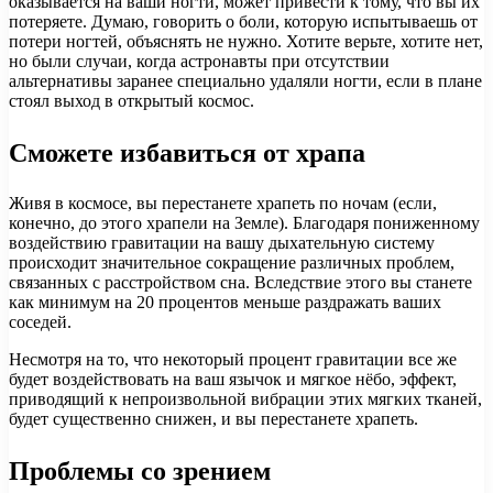
оказывается на ваши ногти, может привести к тому, что вы их
потеряете. Думаю, говорить о боли, которую испытываешь от
потери ногтей, объяснять не нужно. Хотите верьте, хотите нет,
но были случаи, когда астронавты при отсутствии
альтернативы заранее специально удаляли ногти, если в плане
стоял выход в открытый космос.
Сможете избавиться от храпа
Живя в космосе, вы перестанете храпеть по ночам (если,
конечно, до этого храпели на Земле). Благодаря пониженному
воздействию гравитации на вашу дыхательную систему
происходит значительное сокращение различных проблем,
связанных с расстройством сна. Вследствие этого вы станете
как минимум на 20 процентов меньше раздражать ваших
соседей.
Несмотря на то, что некоторый процент гравитации все же
будет воздействовать на ваш язычок и мягкое нёбо, эффект,
приводящий к непроизвольной вибрации этих мягких тканей,
будет существенно снижен, и вы перестанете храпеть.
Проблемы со зрением