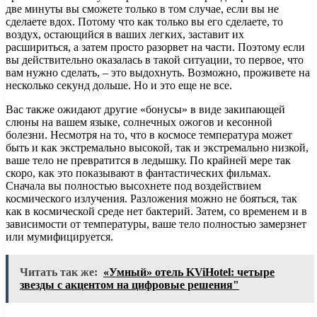
две минуты вы сможете только в том случае, если вы не
сделаете вдох. Потому что как только вы его сделаете, то
воздух, остающийся в ваших легких, заставит их
расшириться, а затем просто разорвет на части. Поэтому если
вы действительно оказалась в такой ситуации, то первое, что
вам нужно сделать, – это выдохнуть. Возможно, проживете на
несколько секунд дольше. Но и это еще не все.
Вас также ожидают другие «бонусы» в виде закипающей
слюны на вашем языке, солнечных ожогов и кесонной
болезни. Несмотря на то, что в космосе температура может
быть и как экстремально высокой, так и экстремально низкой,
ваше тело не превратится в ледышку. По крайней мере так
скоро, как это показывают в фантастических фильмах.
Сначала вы полностью высохнете под воздействием
космического излучения. Разложения можно не бояться, так
как в космической среде нет бактерий. Затем, со временем и в
зависимости от температуры, ваше тело полностью замерзнет
или мумифицируется.
Читать так же:
«Умный» отель KViHotel: четыре
звезды с акцентом на цифровые решения"