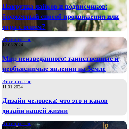
Накрутка лайков и подписчиков:
бюджетный способ продвижения или
игра с огнем?
Это интересно
12.03.2024
Мир неизведанного: таинственные и
необъяснимые явления на Земле
Это интересно
11.01.2024
Дизайн человека: что это и каков
дизайн нашей жизни
Это интересно
11.01.2024