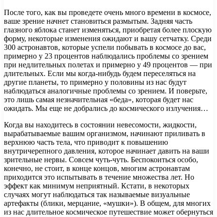
После того, как вы проведете очень много времени в космосе,
ваше зрение начнет становиться размытым. Задняя часть
глазного яблока станет изменяться, приобретая более плоскую
форму, некоторые изменения ожидают и вашу сетчатку. Среди
300 астронавтов, которые успели побывать в космосе до вас,
примерно у 23 процентов наблюдались проблемы со зрением
при недлительных полетах и примерно у 49 процентов — при
длительных. Если мы когда-нибудь будем переселяться на
другие планеты, то примерно у половины из нас будут
наблюдаться аналогичные проблемы со зрением. И поверьте,
это лишь самая незначительная «беда», которая будет нас
ожидать. Мы еще не добрались до космического излучения…
Когда вы находитесь в состоянии невесомости, жидкости,
вырабатываемые вашим организмом, начинают приливать в
верхнюю часть тела, что приводит к повышению
внутричерепного давления, которое начинает давить на ваши
зрительные нервы. Совсем чуть-чуть. Беспокоиться особо,
конечно, не стоит, в конце концов, многим астронавтам
приходится это испытывать в течение множества лет. Но
эффект как минимум неприятный. Кстати, в некоторых
случаях могут наблюдаться так называемые визуальные
артефакты (блики, мерцание, «мушки»). В общем, для многих
из нас длительное космическое путешествие может обернуться