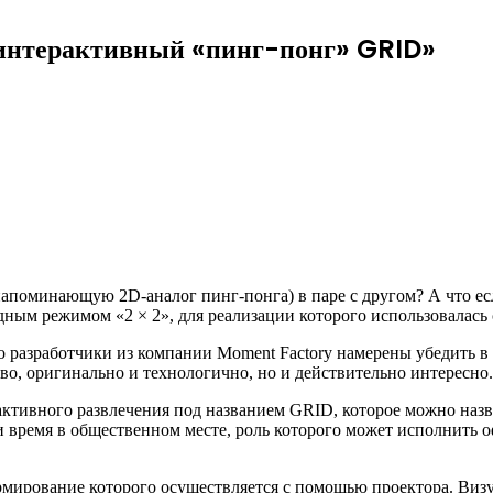
в интерактивный «пинг-понг» GRID»
 напоминающую 2D-аналог пинг-понга) в паре с другом? А что ес
дным режимом «2 × 2», для реализации которого использовалась
о разработчики из компании Moment Factory намерены убедить в 
иво, оригинально и технологично, но и действительно интересно
активного развлечения под названием GRID, которое можно назв
 время в общественном месте, роль которого может исполнить о
формирование которого осуществляется с помощью проектора. В