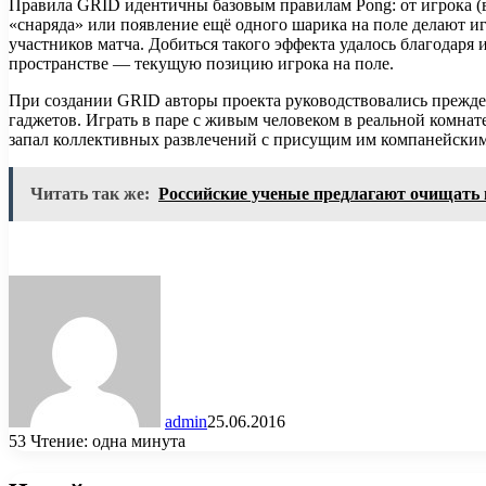
Правила GRID идентичны базовым правилам Pong: от игрока (в
«снаряда» или появление ещё одного шарика на поле делают 
участников матча. Добиться такого эффекта удалось благодар
пространстве — текущую позицию игрока на поле.
При создании GRID авторы проекта руководствовались прежде
гаджетов. Играть в паре с живым человеком в реальной комна
запал коллективных развлечений с присущим им компанейски
Читать так же:
Российские ученые предлагают очищать в
admin
25.06.2016
53
Чтение: одна минута