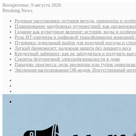
Воскресенье, 9 августа 2026
Breaking News
Родовые расстановки: история метода, принципы и особ
Планирование зарубежных путешествий: как организоват
Гадание как культурное явление: история, виды и особен
Роль ИТ-партнера в цифровой трансформации компаний 
Пуховики: идеальный выбор для холодной погоды и стил
Легкий бронежилет: надежная защита без лишнего веса
Кредитный лабиринт: как не заблудиться и получить вы
Секреты безупречной электробезопасности в доме
Парадокс прогресса: цель эволюции или тупик цивилиза
Эволюция распознавания QR-кодов: Искусственный интел
Sidebar
Случайная
статья
Log
In
Меню