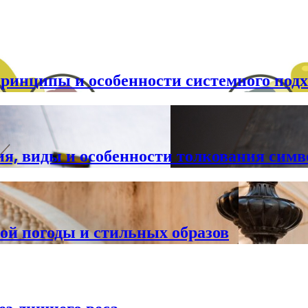
принципы и особенности системного подх
ия, виды и особенности толкования симв
ой погоды и стильных образов