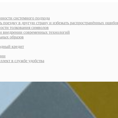
енности системного подхода
ь поездку в другую страну и избежать распространённых ошибо
ности толкования символов
и внедрении современных технологий
ьных образов
годный кредит
ции
лект в службе удобства