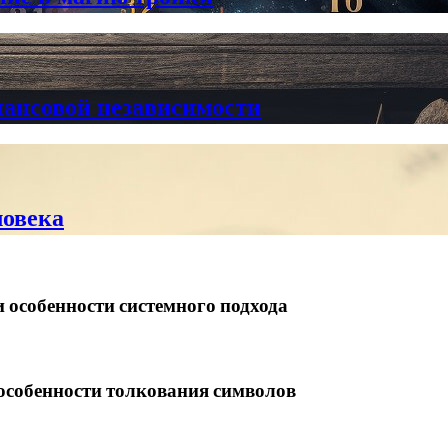
нансовой независимости
ловека
 особенности системного подхода
 особенности толкования символов