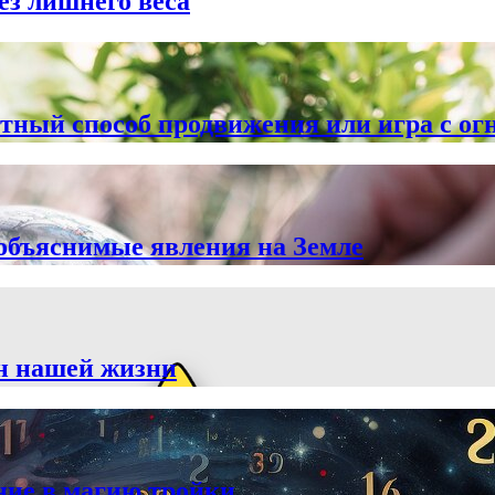
ез лишнего веса
тный способ продвижения или игра с ог
объяснимые явления на Земле
йн нашей жизни
ние в магию тройки