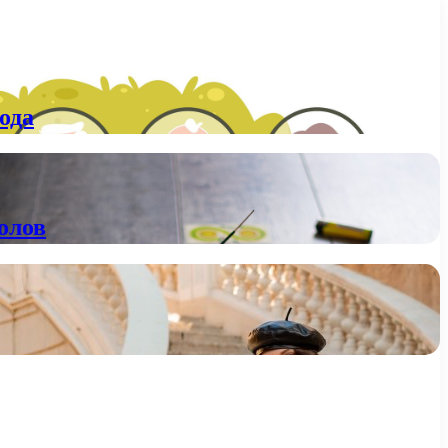
ода
олов