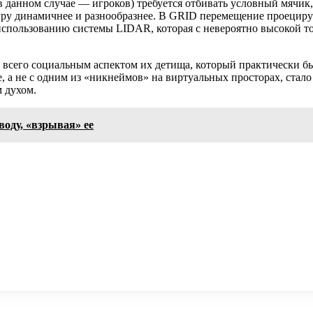
 данном случае — игроков) требуется отбивать условный мячик,
игру динамичнее и разнообразнее. В GRID перемещение проецир
я использованию системы LIDAR, которая с невероятно высокой 
 всего социальным аспектом их детища, который практически б
те, а не с одним из «никнеймов» на виртуальных просторах, ст
м духом.
оду, «взрывая» ее