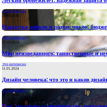
Легкий бронежилет: надежная защита б
Это интересно
21.04.2024
Накрутка лайков и подписчиков: бюдже
Это интересно
12.03.2024
Мир неизведанного: таинственные и не
Это интересно
11.01.2024
Дизайн человека: что это и каков диза
Это интересно
11.01.2024
Три: это символ совершенства. погруже