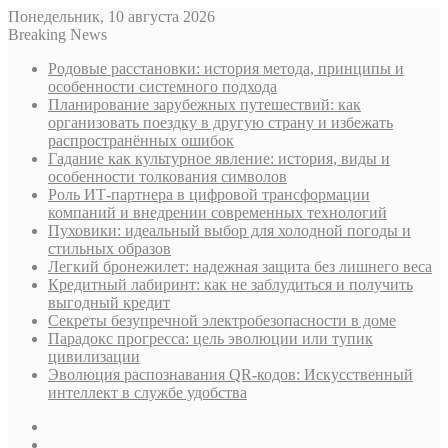
Понедельник, 10 августа 2026
Breaking News
Родовые расстановки: история метода, принципы и
особенности системного подхода
Планирование зарубежных путешествий: как
организовать поездку в другую страну и избежать
распространённых ошибок
Гадание как культурное явление: история, виды и
особенности толкования символов
Роль ИТ-партнера в цифровой трансформации
компаний и внедрении современных технологий
Пуховики: идеальный выбор для холодной погоды и
стильных образов
Легкий бронежилет: надежная защита без лишнего веса
Кредитный лабиринт: как не заблудиться и получить
выгодный кредит
Секреты безупречной электробезопасности в доме
Парадокс прогресса: цель эволюции или тупик
цивилизации
Эволюция распознавания QR-кодов: Искусственный
интеллект в службе удобства
Sidebar
Случайная