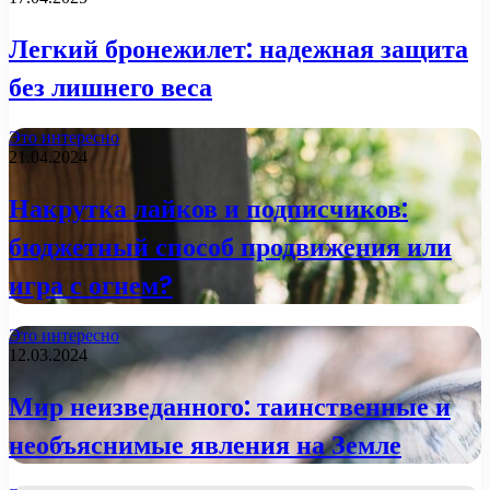
Легкий бронежилет: надежная защита
без лишнего веса
Это интересно
21.04.2024
Накрутка лайков и подписчиков:
бюджетный способ продвижения или
игра с огнем?
Это интересно
12.03.2024
Мир неизведанного: таинственные и
необъяснимые явления на Земле