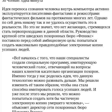
30
Чтение: одна минута
Идея переноса сознания человека внутрь компьютера активно
эксплуатируется писателями-фантастами и режиссёрами
фантастических фильмов на протяжении многих лет. Однако
по сей день никому так и не удалось осуществить это в
реальности. Но это не значит, что нет желающих,
стремящихся
стать первопроходцами в данной области. Руководство
крупной сети шведских похоронных бюро «Феникс»
поставило перед собой амбициозную цель: попытаться
создать максимально правдоподобные электронные копии
усопших людей.
«Всё началось с того, что наши специалисты
создали специальную программу, имитирующую
человеческий голос, отвечающий на вопросы
наших клиентов касательно организации похорон.
Именно тогда у нас родилась идея, что данную
технологию можно развивать дальше. Мы решили
изменить её таким образом, чтобы она стала
способна имитировать голоса усопших людей. И
уже после этого мы решили, что можно
попытаться создать хотя бы частичную
электронную копию умершего человека», —
объясняет директор сети похоронных бюро
Шарлотта Руниус.