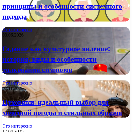
принципы и особенности системного
подхода
Это интересно
03.06.2026
Гадание как культурное явление:
история, виды и особенности
толкования символов
Это интересно
07.11.2025
Пуховики: идеальный выбор для
холодной погоды и стильных образов
Это интересно
17.04.2025