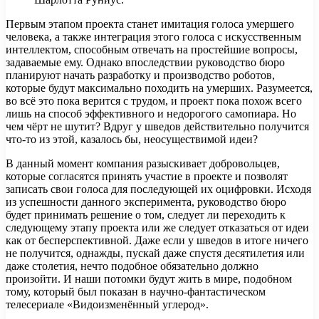
Первым этапом проекта станет имитация голоса умершего
человека, а также интеграция этого голоса с искусственным
интеллектом, способным отвечать на простейшие вопросы,
задаваемые ему. Однако впоследствии руководство бюро
планируют начать разработку и производство роботов,
которые будут максимально походить на умерших. Разумеется,
во всё это пока верится с трудом, и проект пока похож всего
лишь на способ эффективного и недорогого самопиара. Но
чем чёрт не шутит? Вдруг у шведов действительно получится
что-то из этой, казалось бы, неосуществимой идеи?
В данный момент компания разыскивает добровольцев,
которые согласятся принять участие в проекте и позволят
записать свои голоса для последующей их оцифровки. Исходя
из успешности данного эксперимента, руководство бюро
будет принимать решение о том, следует ли переходить к
следующему этапу проекта или же следует отказаться от идеи
как от бесперспективной. Даже если у шведов в итоге ничего
не получится, однажды, пускай даже спустя десятилетия или
даже столетия, нечто подобное обязательно должно
произойти. И наши потомки будут жить в мире, подобном
тому, который был показан в научно-фантастическом
телесериале «Видоизменённый углерод».