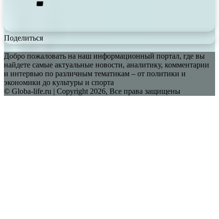
Поделиться
Добро пожаловать на наш информационный портал, где вы
найдете самые актуальные новости, аналитику, комментарии
и интервью по различным тематикам – от политики и
экономики до культуры и спорта
© Globa-life.ru | Copyright 2026, Все права защищены
Facebook
Twitter
WhatsApp
Telegram
Back
to
top
button