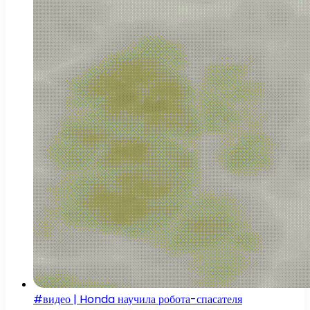
#видео | Honda научила робота-спасателя