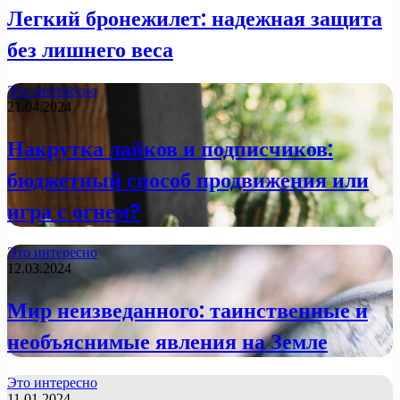
Легкий бронежилет: надежная защита
без лишнего веса
Это интересно
21.04.2024
Накрутка лайков и подписчиков:
бюджетный способ продвижения или
игра с огнем?
Это интересно
12.03.2024
Мир неизведанного: таинственные и
необъяснимые явления на Земле
Это интересно
11.01.2024