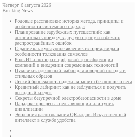
Четверг, 6 августа 2026
Breaking News
Родовые расстановки: история метода, принципы и
особенности системного подхода
Планирование зарубежных путешествий: как
организовать поездку в другую страну и избежать
распространённых ошибок
Гадание как культурное явление: история, виды и
особенности толкования символов
Роль ИТ-партнера в цифровой трансформации
компаний и внедрении современных технологий
Пуховики: идеальный выбор для холодной погоды и
стильных образов
Легкий бронежилет: надежная защита без лишнего веса
Кредитный лабиринт: как не заблудиться и получить
выгодный кредит
Секреты безупречной электробезопасности в доме
Парадокс прогресса: цель эволюции или тупик
цивилизации
Эволюция распознавания QR-кодов: Искусственный
интеллект в службе удобства
Sidebar
Случайная