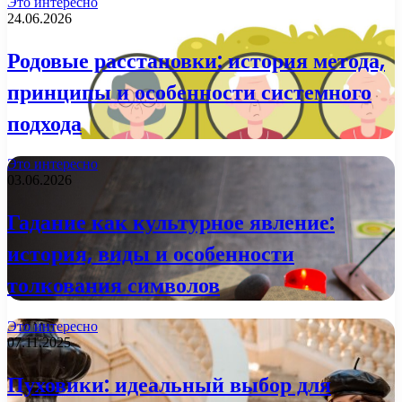
Это интересно
24.06.2026
Родовые расстановки: история метода,
принципы и особенности системного
подхода
Это интересно
03.06.2026
Гадание как культурное явление:
история, виды и особенности
толкования символов
Это интересно
07.11.2025
Пуховики: идеальный выбор для