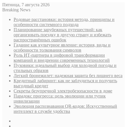
Пятница, 7 августа 2026
Breaking News
Родовые расстановки: история метода, принципы и
особенности системного подхода
Планирование зарубежных путешествий: как
организовать поездку в другую страну и избежать
распространённых ошибок
Гадание как культурное явление: история, виды и
особенности толкования символов
Роль ИТ-партнера в цифровой трансформации
компаний и внедрении современных технологий
Пуховики: идеальный выбор для холодной погоды и
стильных образов
Легкий бронежилет: надежная защита без лишнего веса
Кредитный лабиринт: как не заблудиться и получить
выгодный кредит
Секреты безупречной электробезопасности в доме
Парадокс прогресса: цель эволюции или тупик
цивилизации
Эволюция распознавания QR-кодов: Искусственный
интеллект в службе удобства
Sidebar
Случайная