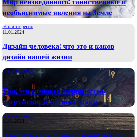
Мир неизведанного: таинственные и
необъяснимые явления на Земле
Это интересно
11.01.2024
Дизайн человека: что это и каков
дизайн нашей жизни
Это интересно
11.01.2024
Три: это символ совершенства.
погружение в магию тройки
Это интересно
11.01.2024
Открыть свой бизнес с нуля: путь к