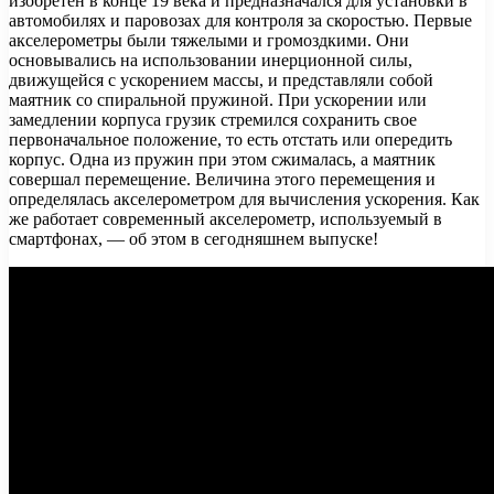
изобретен в конце 19 века и предназначался для установки в
автомобилях и паровозах для контроля за скоростью. Первые
акселерометры были тяжелыми и громоздкими. Они
основывались на использовании инерционной
силы,
движущейся с ускорением массы, и представляли собой
маятник со спиральной пружиной. При ускорении или
замедлении корпуса грузик стремился сохранить свое
первоначальное положение, то есть отстать или опередить
корпус. Одна из пружин при этом сжималась, а маятник
совершал перемещение. Величина этого перемещения и
определялась акселерометром для вычисления ускорения. Как
же работает современный акселерометр, используемый в
смартфонах, — об этом в сегодняшнем выпуске!