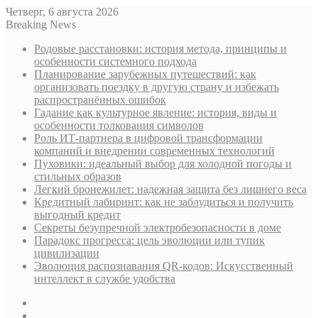
Четверг, 6 августа 2026
Breaking News
Родовые расстановки: история метода, принципы и
особенности системного подхода
Планирование зарубежных путешествий: как
организовать поездку в другую страну и избежать
распространённых ошибок
Гадание как культурное явление: история, виды и
особенности толкования символов
Роль ИТ-партнера в цифровой трансформации
компаний и внедрении современных технологий
Пуховики: идеальный выбор для холодной погоды и
стильных образов
Легкий бронежилет: надежная защита без лишнего веса
Кредитный лабиринт: как не заблудиться и получить
выгодный кредит
Секреты безупречной электробезопасности в доме
Парадокс прогресса: цель эволюции или тупик
цивилизации
Эволюция распознавания QR-кодов: Искусственный
интеллект в службе удобства
Sidebar
Случайная