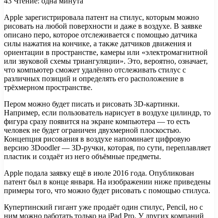
43
Чтение: одна минута
Apple зарегистрировала патент на стилус, которым можно
рисовать на любой поверхности и даже в воздухе. В заявке
описано перо, которое отслеживается с помощью датчика
силы нажатия на кончике, а также датчиков движения и
ориентации в пространстве, камеры или «электромагнитной
или звуковой схемы триангуляции». Это, вероятно, означает,
что компьютер сможет удалённо отслеживать стилус с
различных позиций и определять его расположение в
трёхмерном пространстве.
Пером можно будет писать и рисовать 3D-картинки.
Например, если пользователь нарисует в воздухе цилиндр, то
фигура сразу появится на экране компьютера — то есть
человек не будет ограничен двухмерной плоскостью.
Концепция рисования в воздухе напоминает цифровую
версию 3Doodler — 3D-ручки, которая, по сути, переплавляет
пластик и создаёт из него объёмные предметы.
Apple подала заявку ещё в июле 2016 года. Опубликован
патент был в конце января. На изображении ниже приведены
примеры того, что можно будет рисовать с помощью стилуса.
Купертинский гигант уже продаёт один стилус, Pencil, но с
ним можно работать только на iPad Pro. У других компаний