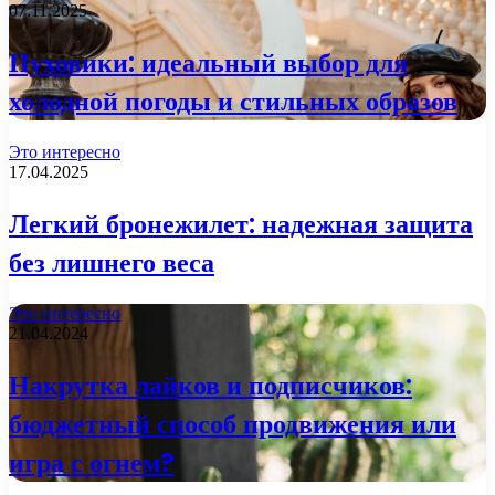
07.11.2025
Пуховики: идеальный выбор для
холодной погоды и стильных образов
Это интересно
17.04.2025
Легкий бронежилет: надежная защита
без лишнего веса
Это интересно
21.04.2024
Накрутка лайков и подписчиков:
бюджетный способ продвижения или
игра с огнем?