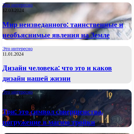
Это интересно
12.03.2024
Мир неизведанного: таинственные и
необъяснимые явления на Земле
Это интересно
11.01.2024
Дизайн человека: что это и каков
дизайн нашей жизни
Это интересно
11.01.2024
Три: это символ совершенства.
погружение в магию тройки