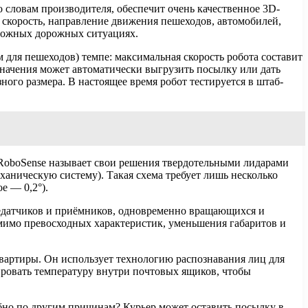
о словам производителя, обеспечит очень качественное 3D-
, скорость, направление движения пешеходов, автомобилей,
сложных дорожных ситуациях.
м для пешеходов) темпе: максимальная скорость робота составит
азначения может автоматически выгрузить посылку или дать
ного размера. В настоящее время робот тестируется в штаб-
 RoboSense называет свои решения твердотельными лидарами
ническую систему). Такая схема требует лишь несколько
е — 0,2°).
редатчиков и приёмников, одновременно вращающихся и
мимо превосходных характеристик, уменьшения габаритов и
квартиры. Он использует технологию распознавания лиц для
ировать температуру внутри почтовых ящиков, чтобы
обно по другим причинам? Курьер может оставить посылку в