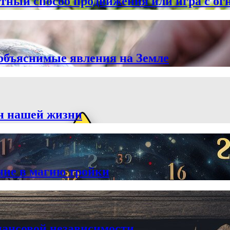
тный способ продвижения или игра с ог
объяснимые явления на Земле
йн нашей жизни
ние в магию тройки
нансовой независимости