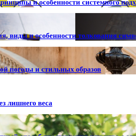
принципы и особенности системного подх
ия, виды и особенности толкования симв
ой погоды и стильных образов
ез лишнего веса