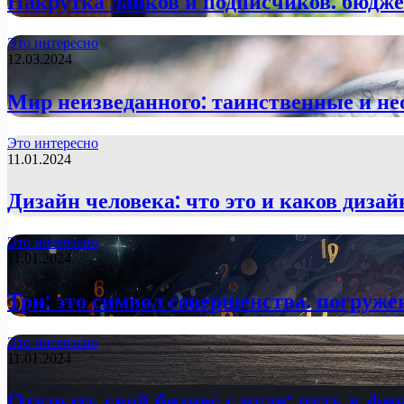
Накрутка лайков и подписчиков: бюдже
Это интересно
12.03.2024
Мир неизведанного: таинственные и не
Это интересно
11.01.2024
Дизайн человека: что это и каков диза
Это интересно
11.01.2024
Три: это символ совершенства. погруже
Это интересно
11.01.2024
Открыть свой бизнес с нуля: путь к фи