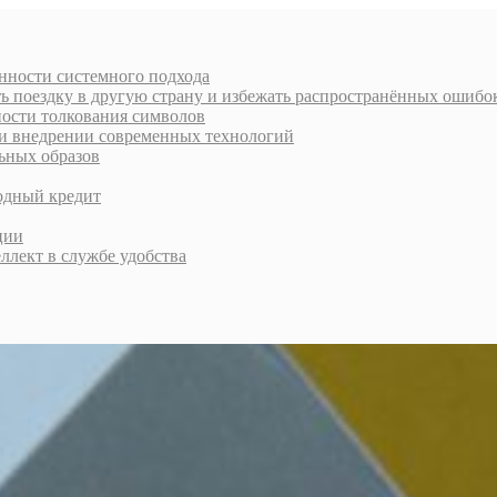
енности системного подхода
ь поездку в другую страну и избежать распространённых ошибо
ности толкования символов
и внедрении современных технологий
ьных образов
годный кредит
ции
лект в службе удобства