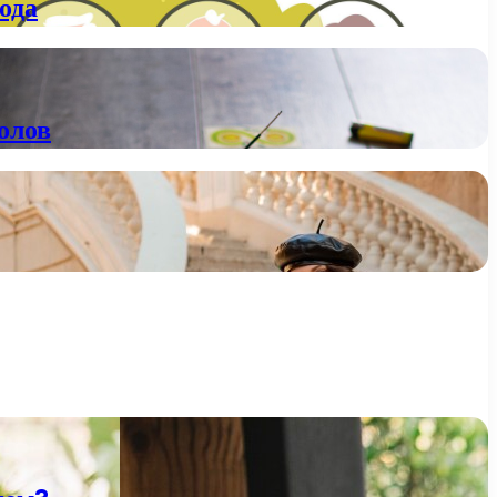
ода
олов