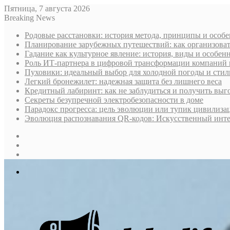
Пятница, 7 августа 2026
Breaking News
Родовые расстановки: история метода, принципы и особ
Планирование зарубежных путешествий: как организоват
Гадание как культурное явление: история, виды и особен
Роль ИТ-партнера в цифровой трансформации компаний 
Пуховики: идеальный выбор для холодной погоды и стил
Легкий бронежилет: надежная защита без лишнего веса
Кредитный лабиринт: как не заблудиться и получить вы
Секреты безупречной электробезопасности в доме
Парадокс прогресса: цель эволюции или тупик цивилиза
Эволюция распознавания QR-кодов: Искусственный интел
Sidebar
Случайная
статья
Log
In
Меню