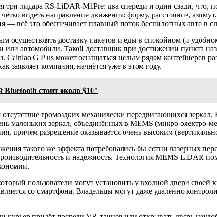
ся три лидара RS-LiDAR-M1Pre: два спереди и один сзади, что, п
 чётко видеть направление движения: форму, расстояние, азимут
ения — всё это обеспечивает плавный поток беспилотных авто в 
нным осуществлять доставку пакетов и еды в спокойном (и удобно
 люди или автомобили. Такой доставщик при достижении пункта н
. Cainiao G Plus может оснащаться целым рядом контейнеров раз
как заявляет компания, начнётся уже в этом году.
 Bluetooth стоит около $10"
я отсутствие громоздких механически передвигающихся зеркал.
ь маленьких зеркал, объединённых в MEMS (микро-электро-меха
ия, причём разрешение оказывается очень высоким (вертикально
жения такого же эффекта потребовались бы сотни лазерных пе
 производительность и надёжность. Технология MEMS LiDAR по
кономии.
который пользователи могут установить у входной двери своей 
равляется со смартфона. Владельцы могут даже удалённо контрол
если курьер придёт посреди VR-танцев или открывать дверь неуд