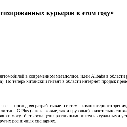
тизированных курьеров в этом году»
автомобилей в современном мегаполисе, идеи Alibaba в област
n). Но теперь китайский гигант в области интернет-продаж пр
ense — последняя разрабатывает системы компьютерного зрения
 типа G Plus (как легковые, так и грузовые) значительно сниж
зовики могут быть оснащены различными интеллектуальными уст
других розничных сценариях.