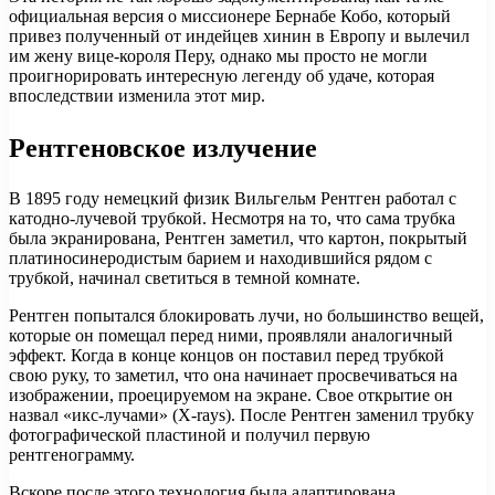
официальная версия о миссионере Бернабе Кобо, который
привез полученный от индейцев хинин в Европу и вылечил
им жену вице-короля Перу, однако мы просто не могли
проигнорировать интересную легенду об удаче, которая
впоследствии изменила этот мир.
Рентгеновское излучение
В 1895 году немецкий физик Вильгельм Рентген работал с
катодно-лучевой трубкой. Несмотря на то, что сама трубка
была экранирована, Рентген заметил, что картон, покрытый
платиносинеродистым барием и находившийся рядом с
трубкой, начинал светиться в темной комнате.
Рентген попытался блокировать лучи, но большинство вещей,
которые он помещал перед ними, проявляли аналогичный
эффект. Когда в конце концов он поставил перед трубкой
свою руку, то заметил, что она начинает просвечиваться на
изображении, проецируемом на экране. Свое открытие он
назвал «икс-лучами» (X-rays). После Рентген заменил трубку
фотографической пластиной и получил первую
рентгенограмму.
Вскоре после этого технология была адаптирована