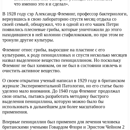
что именно это я и сделал».
В 1928 году сэр Александр Флеминг, профессор бактериологи,
вернувшись в свою лабораторию спустя месяц отдыха со
своей семьей, обнаружил, что в одной из его чашек Петри
появились плесневые грибы, которые уничтожили до этого
находившиеся в ней колонии стафилококков, но при этом не
тронули другие культуры.
Флеминг отнес грибы, выросшие на пластине с его
культурами, к роду пеницилловых и спустя несколько месяцев
назвал выделенное вещество пенициллином. Но поскольку
Флеминг не был химиком, он не был в состоянии извлечь и
очистить активное вещество.
О своем открытии ученый написал в 1929 году в британском
журнале Экспериментальной Патологии, но его статье было
уделено мало внимания. До 1940 года Флеминг продолжал
свои опыты, пытаясь разработать методику быстрого
выделения пенициллина, которую можно было бы
использовать в дальнейшем для более масштабного
применения.
Впервые пенициллин был применен для лечения человека
британскими учеными Говардом Флори и Эрнстом Чейном 2