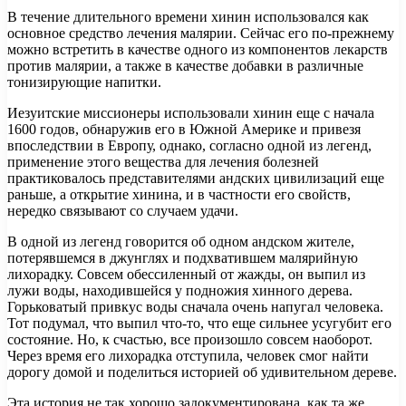
В течение длительного времени хинин использовался как
основное средство лечения малярии. Сейчас его по-прежнему
можно встретить в качестве одного из компонентов лекарств
против малярии, а также в качестве добавки в различные
тонизирующие напитки.
Иезуитские миссионеры использовали хинин еще с начала
1600 годов, обнаружив его в Южной Америке и привезя
впоследствии в Европу, однако, согласно одной из легенд,
применение этого вещества для лечения болезней
практиковалось представителями андских цивилизаций еще
раньше, а открытие хинина, и в частности его свойств,
нередко связывают со случаем удачи.
В одной из легенд говорится об одном андском жителе,
потерявшемся в джунглях и подхватившем малярийную
лихорадку. Совсем обессиленный от жажды, он выпил из
лужи воды, находившейся у подножия хинного дерева.
Горьковатый привкус воды сначала очень напугал человека.
Тот подумал, что выпил что-то, что еще сильнее усугубит его
состояние. Но, к счастью, все произошло совсем наоборот.
Через время его лихорадка отступила, человек смог найти
дорогу домой и поделиться историей об удивительном дереве.
Эта история не так хорошо задокументирована, как та же