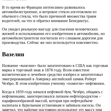
В то время во Франции интенсивно развивалось
автомобилестроение, и ветровое стекло изготовляли из
обычного стекла, что было причиной множества травм
водителей, на что и обратил внимание Бенедиктус.
Он увидел реальную выгоду для спасения человеческих
жизней в использовании его изобретения в автомобилях, но
автомобилестроители посчитали его слишком дорогим для
производства. Сейчас же оно используется повсеместно.
Вазелин
Название «вазелин» было запатентовано в США как торговая
марка и торговый знак в 1878 году. Всем известное
косметическое и лечебное средство изобрел и запатентовал
эмигрировавший в Америку английский химик Роберт
Чезбро. В этом изобретении ученому «помогли» нефтяники.
Когда в 1859 году начался нефтяной бум, Чезбро, общаясь с
нефтяниками, заинтересовался липким нефтепродуктом –
парафинообразной массой, которая при нефтедобыче
налипала к бурильным установкам и забивала насосы. Он
заметил, что рабочие постоянно используют эту массу при