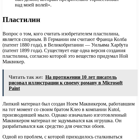
над моей волей».
Пластилин
Вопрос о том, кого считать изобретателем пластилина,
является спорным. В Германии им считают Франца Колба
(патент 1880 года), в Великобритании — Уильяма Харбута
(патент 1899 года). Существует еще одна версия создания
пластилина, согласно которой это вещество придумал Ной
Маквикер.
Читать так же:
На протяжении 10 лет писатель
рисовал иллюстрации к своему роману в Microsoft
Paint
Липкий материал был создан Ноем Маквикером, работавшим
на тот момент со своим братом Клео в компании Kutol,
производившей мыло. Однако изначально изготовленный
Маквикером материал не задумывался как игрушка. Он
разрабатывался как средство для очистки обоев.
Одной из проблем, с которой приходилось сталкиваться