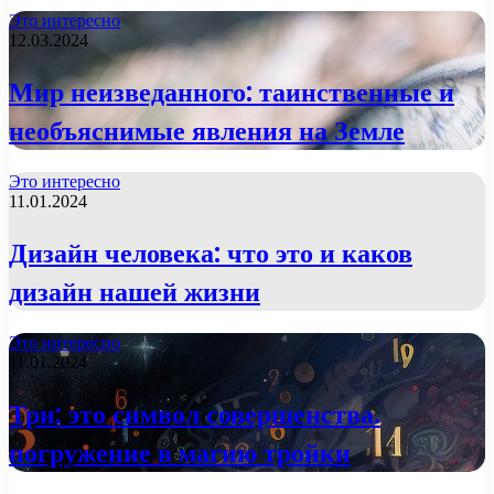
Это интересно
12.03.2024
Мир неизведанного: таинственные и
необъяснимые явления на Земле
Это интересно
11.01.2024
Дизайн человека: что это и каков
дизайн нашей жизни
Это интересно
11.01.2024
Три: это символ совершенства.
погружение в магию тройки