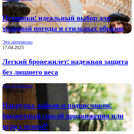
07.11.2025
Пуховики: идеальный выбор для
холодной погоды и стильных образов
Это интересно
17.04.2025
Легкий бронежилет: надежная защита
без лишнего веса
Это интересно
21.04.2024
Накрутка лайков и подписчиков:
бюджетный способ продвижения или
игра с огнем?