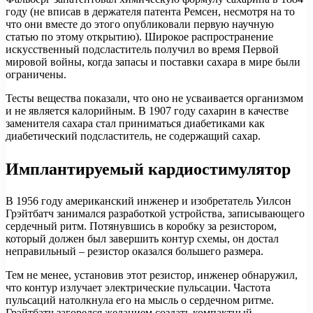
году (не вписав в держателя патента Ремсен, несмотря на то
что они вместе до этого опубликовали первую научную
статью по этому открытию). Широкое распространение
искусственный подсластитель получил во время Первой
мировой войны, когда запасы и поставки сахара в мире были
ограничены.
Тесты вещества показали, что оно не усваивается организмом
и не является калорийным. В 1907 году сахарин в качестве
заменителя сахара стал приниматься диабетиками как
диабетический подсластитель, не содержащий сахар.
Имплантируемый кардиостимулятор
В 1956 году американский инженер и изобретатель Уилсон
Грэйтбатч занимался разработкой устройства, записывающего
сердечный ритм. Потянувшись в коробку за резистором,
который должен был завершить контур схемы, он достал
неправильный – резистор оказался большего размера.
Тем не менее, установив этот резистор, инженер обнаружил,
что контур излучает электрические пульсации. Частота
пульсаций натолкнула его на мысль о сердечном ритме.
Грэйтбатч загорелся желанием создать компактный