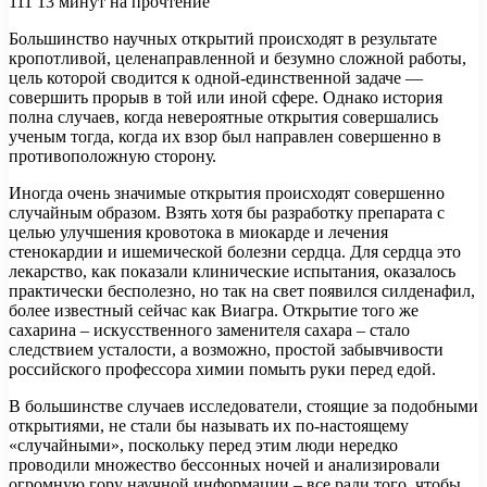
111
13 минут на прочтение
Большинство научных открытий происходят в результате
кропотливой, целенаправленной и безумно сложной работы,
цель которой сводится к одной-единственной задаче —
совершить прорыв в той или иной сфере. Однако история
полна случаев, когда невероятные открытия
совершались
ученым тогда, когда их взор был направлен совершенно в
противоположную сторону.
Иногда очень значимые открытия происходят совершенно
случайным образом. Взять хотя бы разработку препарата с
целью улучшения кровотока в миокарде и лечения
стенокардии и ишемической болезни сердца. Для сердца это
лекарство, как показали клинические испытания, оказалось
практически бесполезно, но так на свет появился силденафил,
более известный сейчас как Виагра. Открытие того же
сахарина – искусственного заменителя сахара – стало
следствием усталости, а возможно, простой забывчивости
российского профессора химии помыть руки перед едой.
В большинстве случаев исследователи, стоящие за подобными
открытиями, не стали бы называть их по-настоящему
«случайными», поскольку перед этим люди нередко
проводили множество бессонных ночей и анализировали
огромную гору научной информации – все ради того, чтобы