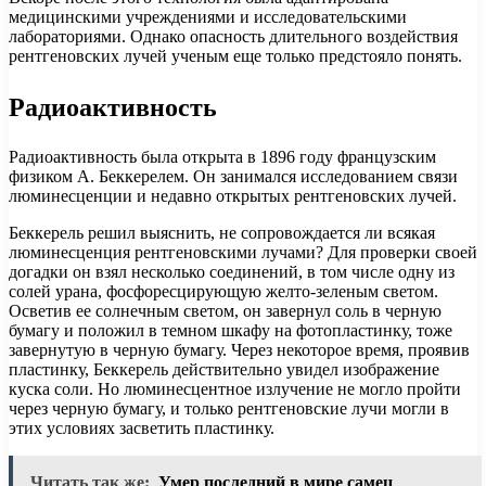
медицинскими учреждениями и исследовательскими
лабораториями. Однако опасность длительного воздействия
рентгеновских лучей ученым еще только предстояло понять.
Радиоактивность
Радиоактивность была открыта в 1896 году французским
физиком А. Беккерелем. Он занимался исследованием связи
люминесценции и недавно открытых рентгеновских лучей.
Беккерель решил выяснить, не сопровождается ли всякая
люминесценция рентгеновскими лучами? Для проверки своей
догадки он взял несколько соединений, в том числе одну из
солей урана, фосфоресцирующую желто-зеленым светом.
Осветив ее солнечным светом, он завернул соль в черную
бумагу и положил в темном шкафу на фотопластинку, тоже
завернутую в черную бумагу. Через некоторое время, проявив
пластинку, Беккерель действительно увидел изображение
куска соли. Но люминесцентное излучение не могло пройти
через черную бумагу, и только рентгеновские лучи могли в
этих условиях засветить пластинку.
Читать так же:
Умер последний в мире самец