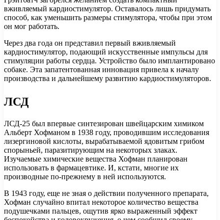
вживляемый кардиостимулятор. Оставалось лишь придумать
способ, как уменьшить размеры стимулятора, чтобы при этом
он мог работать.
Через два года он представил первый вживляемый
кардиостимулятор, подающий искусственные импульсы для
стимуляции работы сердца. Устройство было имплантировано
собаке. Эта запатентованная инновация привела к началу
производства и дальнейшему развитию кардиостимуляторов.
ЛСД
ЛСД-25 был впервые синтезирован швейцарским химиком
Альберт Хофманом в 1938 году, проводившим исследования
лизергиновой кислоты, вырабатываемой ядовитым грибом
спорыньей, паразитирующим на некоторых злаках.
Изучаемые химические вещества Хофман планирован
использовать в фармацевтике. И, кстати, многие их
производные по-прежнему в ней используются.
В 1943 году, еще не зная о действии полученного препарата,
Хофман случайно впитал некоторое количество вещества
подушечками пальцев, ощутив ярко выраженный эффект
беспокойства и головокружения, о чем сообщил своему