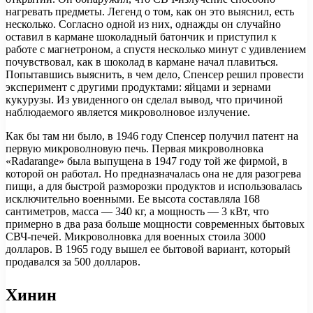
нагревать предметы. Легенд о том, как он это выяснил, есть
несколько. Согласно одной из них, однажды он случайно
оставил в кармане шоколадный батончик и приступил к
работе с магнетроном, а спустя несколько минут с удивлением
почувствовал, как в шоколад в кармане начал плавиться.
Попытавшись выяснить, в чем дело, Спенсер решил провести
эксперимент с другими продуктами: яйцами и зернами
кукурузы. Из увиденного он сделал вывод, что причиной
наблюдаемого является микроволновое излучение.
Как бы там ни было, в 1946 году Спенсер получил патент на
первую микроволновую печь. Первая микроволновка
«Radarange» была выпущена в 1947 году той же фирмой, в
которой он работал. Но предназначалась она не для разогрева
пищи, а для быстрой разморозки продуктов и использовалась
исключительно военными. Ее высота составляла 168
сантиметров, масса — 340 кг, а мощность — 3 кВт, что
примерно в два раза больше мощности современных бытовых
СВЧ-печей. Микроволновка для военных стоила 3000
долларов. В 1965 году вышел ее бытовой вариант, который
продавался за 500 долларов.
Хинин