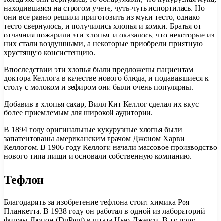
находившаяся на строгом учете, чуть-чуть испортилась. Но
они все равно решили приготовить из муки тесто, однако
тесто свернулось, и получились хлопья и комки. Братья от
отчаяния пожарили эти хлопья, и оказалось, что некоторые из
них стали воздушными, а некоторые приобрели приятную
хрустящую консистенцию.
Впоследствии эти хлопья были предложены пациентам
доктора Келлога в качестве нового блюда, и подававшиеся к
столу с молоком и зефиром они были очень популярны.
Добавив в хлопья сахар, Вилл Кит Келлог сделал их вкус
более приемлемым для широкой аудитории.
В 1894 году оригинальные кукурузные хлопья были
запатентованы американским врачом Джоном Харви
Келлогом. В 1906 году Келлоги начали массовое производство
нового типа пищи и основали собственную компанию.
Тефлон
Благодарить за изобретение тефлона стоит химика Роя
Планкетта. В 1938 году он работал в одной из лабораторий
фирмы Дюпон (DuPont) в штате Нью-Джерси. В ту пору