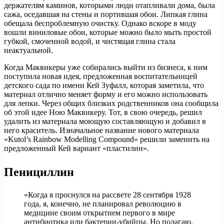
держателям каминов, которыми люди отапливали дома, была
сажа, оседавшая на стены и портившая обои. Липкая глина
обещала беспроблемную очистку. Однако вскоре в моду
вошли виниловые обои, которые можно было мыть простой
губкой, смоченной водой, и чистящая глина стала
неактуальной.
Когда Маквикеры уже собирались выйти из бизнеса, к ним
поступила новая идея, предложенная воспитательницей
детского сада по имени Кей Зуфалл, которая заметила, что
материал отлично меняет форму и его можно использовать
для лепки. Через общих близких родственников она сообщила
об этой идее Ною Маквикеру. Тот, в свою очередь, решил
удалить из материала моющую составляющую и добавил в
него краситель. Изначальное название нового материала
«Kutol’s Rainbow Modelling Compound» решили заменить на
предложенный Кей вариант «пластилин».
Пенициллин
«Когда я проснулся на рассвете 28 сентября 1928
года, я, конечно, не планировал революцию в
медицине своим открытием первого в мире
антибиотика или бактерии-убийцы. Но полагаю,