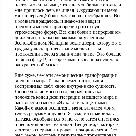
настолько сильными, что я не мог больше стоять, и
мне пришлось лечь на диван. Окружающий меня
мир теперь ещё более ужасающе преобразился. Все
в комнате вращалось, и знакомые вещи и
предметы мебели приобрели гротескную
угрожающую форму. Все они были в непрерывном
движении, как бы одержимые внутренним
беспокойством. Женщина возле двери, которую я с
трудом узнал, принесла мне молока — на
протяжении вечера я выпил два литра. Это больше
не была фрау Р., а скорее злая и коварная ведьма в
раскрашенной маске.
Ещё хуже, чем эти демонические трансформации
внешнего мира, была перемена того, как я
воспринимал себя, свою внутреннюю сущность.
Любое усилие моей воли, любая попытка
положить конец дезинтеграции внешнего мира и
растворению моего «Я» казались тщетными.
Какой-то демон вселился в меня, завладел моим
телом, разумом и душой. Я вскочил и закричал,
пытаясь освободиться от него, но затем опустился
и беспомощно лёг на диван. Вещество, с которым
я хотел экспериментировать, покорило меня. Это
был демон, который презрительно торжествовал