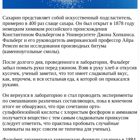
Сахарин представляет собой искусственный подсластитель,
примерно в 400 раз слаще сахара. Он был открыт в 1878 году
немецким химиком российского происхождения
Константином Фальбергом в Университете Джона Хопкинса.
Фальберг и его руководитель американский профессор Айра
Ремсен вели исследования производных битума
(каменноугольные смолы).
После долгого дня, проведенного в лаборатории, Фальберг
забыл помыть руки перед ужином. Взяв в руку хлеб и откусив
кусочек, ученый заметил, что тот имеет сладковатый вкус,
как, впрочем, и вся остальная еда, к которой он прикасался
руками.
Он вернулся в лабораторию и стал проводить эксперименты
по смешиванию различных составляющих, пока в конечном
итоге не обнаружил, что при сочетании орто-
сульфобензойной кислоты с хлористым фосфором и аммиаком
получается вещество с тем самым сладковатым привкусом
(следует отметить, что практика пробовать случайные
химикаты на вкус совсем не типична для ученых).
Фальберг запатентовал химическую формулу сахарина в 1884