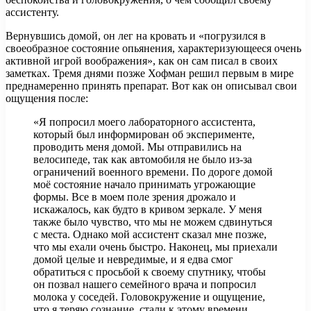
ассистенту.
Вернувшись домой, он лег на кровать и «погрузился в
своеобразное состояние опьянения, характеризующееся очень
активной игрой воображения», как он сам писал в своих
заметках. Тремя днями позже Хофман решил первым в мире
преднамеренно принять препарат. Вот как он описывал свои
ощущения после:
«Я попросил моего лабораторного ассистента,
который был информирован об эксперименте,
проводить меня домой. Мы отправились на
велосипеде, так как автомобиля не было из-за
ограничений военного времени. По дороге домой
моё состояние начало принимать угрожающие
формы. Все в моем поле зрения дрожало и
искажалось, как будто в кривом зеркале. У меня
также было чувство, что мы не можем сдвинуться
с места. Однако мой ассистент сказал мне позже,
что мы ехали очень быстро. Наконец, мы приехали
домой целые и невредимые, и я едва смог
обратиться с просьбой к своему спутнику, чтобы
он позвал нашего семейного врача и попросил
молока у соседей. Головокружение и ощущение,
что я теряю сознание, стали к этому времени