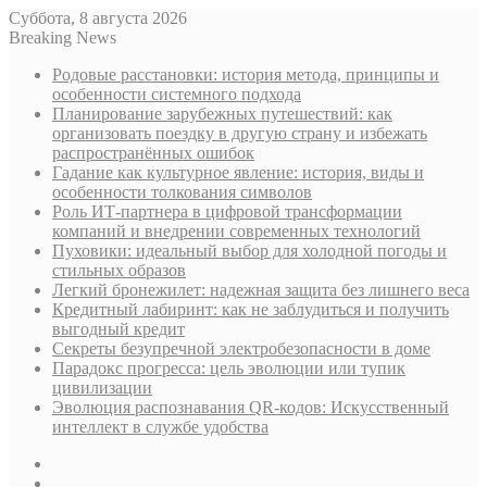
Суббота, 8 августа 2026
Breaking News
Родовые расстановки: история метода, принципы и
особенности системного подхода
Планирование зарубежных путешествий: как
организовать поездку в другую страну и избежать
распространённых ошибок
Гадание как культурное явление: история, виды и
особенности толкования символов
Роль ИТ-партнера в цифровой трансформации
компаний и внедрении современных технологий
Пуховики: идеальный выбор для холодной погоды и
стильных образов
Легкий бронежилет: надежная защита без лишнего веса
Кредитный лабиринт: как не заблудиться и получить
выгодный кредит
Секреты безупречной электробезопасности в доме
Парадокс прогресса: цель эволюции или тупик
цивилизации
Эволюция распознавания QR-кодов: Искусственный
интеллект в службе удобства
Sidebar
Случайная