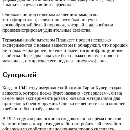
Планкетт изучал свойства фреонов.
Однажды он под сильным давлением заморозил
тетрафторэтилен, вследствие чего был получен
воскообразный белый порошок, который в дальнейшем
продемонстрировал удивительные свойства.
Терзаемый любопытством Планкетт провел несколько
экспериментов с новым веществом и обнаружил, что порошок
не только жаропрочен, но еще и имеет низкие фрикционные
свойства. Через два года уже был налажен выпуск нового
материала, и мир узнал его под названием «тефлон».
Суперклей
Когда в 1942 году американский химик Гарри Кувер создал
вещество, которое позже будет названо «суперклеем», он на
самом деле экспериментировал с новыми материалами для
прицелов в боевом оружии. Однако вещество из-за излишней
клейкости было забраковано.
В 1951 году американские исследователи во время поисков
термостойкого покрытия для кабин истребителей случайно
обнаружили свойство цианоакрилата прочно склеивать