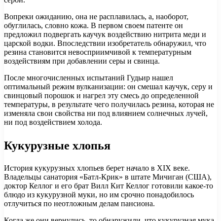
Вопреки ожиданию, она не расплавилась, а, наоборот,
обуглилась, словно кожа. В первом своем патенте он
предложил подвергать каучук воздействию нитрита меди и
царской водки. Впоследствии изобретатель обнаружил, что
резина становится невосприимчивой к температурным
воздействиям при добавлении серы и свинца.
После многочисленных испытаний Гудьир нашел
оптимальный режим вулканизации: он смешал каучук, серу и
свинцовый порошок и нагрел эту смесь до определенной
температуры, в результате чего получилась резина, которая не
изменяла свои свойства ни под влиянием солнечных лучей,
ни под воздействием холода.
Кукурузные хлопья
История кукурузных хлопьев берет начало в XIX веке.
Владельцы санатория «Батл-Крик» в штате Мичиган (США),
доктор Келлог и его брат Вилл Кит Келлог готовили какое-то
блюдо из кукурузной муки, но им срочно понадобилось
отлучиться по неотложным делам пансиона.
Когда же они вернулись, то обнаружили, что кукурузная мука,