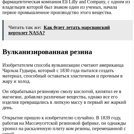
фармацевтическая компания Eli Lilly and Company, с одним из
владельцев которой был знаком один из ученых, начала
первое промышленное производство этого вещества.
Читать так же:
Как будет летать марсианский
вертолет NASA?
Вулканизированная резина
Изобретателем способа вулканизации считают американца
Чарльза Гудьира, который с 1830 года пытался создать
материал, способный оставаться эластичным и прочным в
жару и холод.
Он обрабатывал резиновую смолу кислотой, кипятил ее в
магнезии, добавлял различные вещества, однако все его
изделия превращались в липкую массу в первый же жаркий
день.
Открытие пришло к изобретателю случайно. В 1839 году,
работая на Массачусетской резиновой фабрике, он однажды
уронил на раскаленную плиту ком резины, перемешанной с
серой.